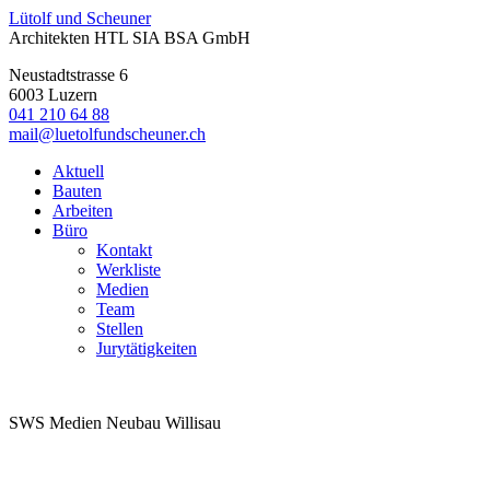
Lütolf
und
Scheuner
Architekten HTL SIA BSA GmbH
Neustadtstrasse 6
6003
Luzern
041 210 64 88
mail@luetolfundscheuner.ch
Aktuell
Bauten
Arbeiten
Büro
Kontakt
Werkliste
Medien
Team
Stellen
Jurytätigkeiten
SWS Medien Neubau Willisau