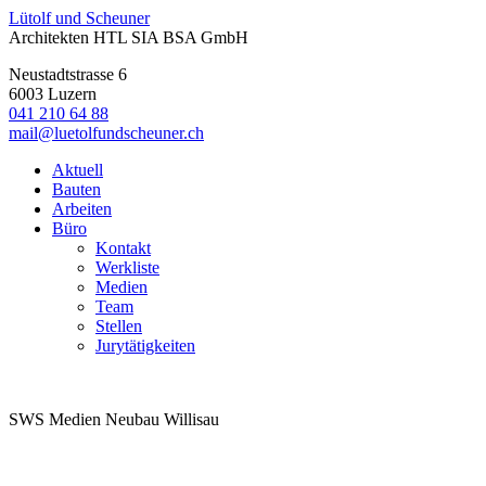
Lütolf
und
Scheuner
Architekten HTL SIA BSA GmbH
Neustadtstrasse 6
6003
Luzern
041 210 64 88
mail@luetolfundscheuner.ch
Aktuell
Bauten
Arbeiten
Büro
Kontakt
Werkliste
Medien
Team
Stellen
Jurytätigkeiten
SWS Medien Neubau Willisau