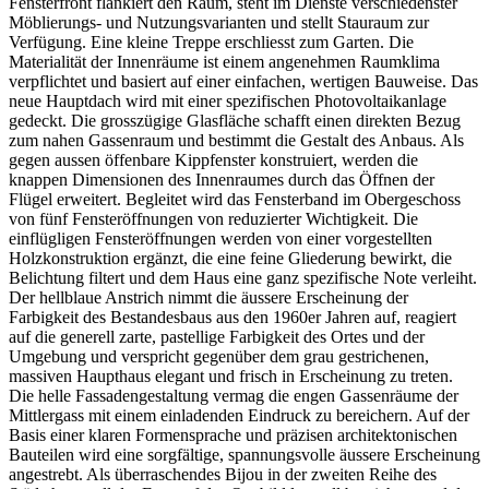
Fensterfront flankiert den Raum, steht im Dienste verschiedenster
Möblierungs- und Nutzungsvarianten und stellt Stauraum zur
Verfügung. Eine kleine Treppe erschliesst zum Garten. Die
Materialität der Innenräume ist einem angenehmen Raumklima
verpflichtet und basiert auf einer einfachen, wertigen Bauweise. Das
neue Hauptdach wird mit einer spezifischen Photovoltaikanlage
gedeckt. Die grosszügige Glasfläche schafft einen direkten Bezug
zum nahen Gassenraum und bestimmt die Gestalt des Anbaus. Als
gegen aussen öffenbare Kippfenster konstruiert, werden die
knappen Dimensionen des Innenraumes durch das Öffnen der
Flügel erweitert. Begleitet wird das Fensterband im Obergeschoss
von fünf Fensteröffnungen von reduzierter Wichtigkeit. Die
einflügligen Fensteröffnungen werden von einer vorgestellten
Holzkonstruktion ergänzt, die eine feine Gliederung bewirkt, die
Belichtung filtert und dem Haus eine ganz spezifische Note verleiht.
Der hellblaue Anstrich nimmt die äussere Erscheinung der
Farbigkeit des Bestandesbaus aus den 1960er Jahren auf, reagiert
auf die generell zarte, pastellige Farbigkeit des Ortes und der
Umgebung und verspricht gegenüber dem grau gestrichenen,
massiven Haupthaus elegant und frisch in Erscheinung zu treten.
Die helle Fassadengestaltung vermag die engen Gassenräume der
Mittlergass mit einem einladenden Eindruck zu bereichern. Auf der
Basis einer klaren Formensprache und präzisen architektonischen
Bauteilen wird eine sorgfältige, spannungsvolle äussere Erscheinung
angestrebt. Als überraschendes Bijou in der zweiten Reihe des