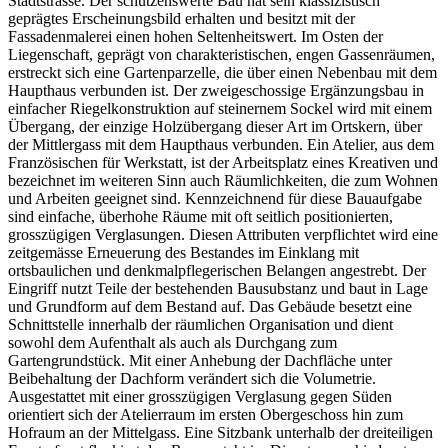
Stadtstrasse. Der schützenswerte Bau hat sein klassizistisch
geprägtes Erscheinungsbild erhalten und besitzt mit der
Fassadenmalerei einen hohen Seltenheitswert. Im Osten der
Liegenschaft, geprägt von charakteristischen, engen Gassenräumen,
erstreckt sich eine Gartenparzelle, die über einen Nebenbau mit dem
Haupthaus verbunden ist. Der zweigeschossige Ergänzungsbau in
einfacher Riegelkonstruktion auf steinernem Sockel wird mit einem
Übergang, der einzige Holzübergang dieser Art im Ortskern, über
der Mittlergass mit dem Haupthaus verbunden. Ein Atelier, aus dem
Französischen für Werkstatt, ist der Arbeitsplatz eines Kreativen und
bezeichnet im weiteren Sinn auch Räumlichkeiten, die zum Wohnen
und Arbeiten geeignet sind. Kennzeichnend für diese Bauaufgabe
sind einfache, überhohe Räume mit oft seitlich positionierten,
grosszügigen Verglasungen. Diesen Attributen verpflichtet wird eine
zeitgemässe Erneuerung des Bestandes im Einklang mit
ortsbaulichen und denkmalpflegerischen Belangen angestrebt. Der
Eingriff nutzt Teile der bestehenden Bausubstanz und baut in Lage
und Grundform auf dem Bestand auf. Das Gebäude besetzt eine
Schnittstelle innerhalb der räumlichen Organisation und dient
sowohl dem Aufenthalt als auch als Durchgang zum
Gartengrundstück. Mit einer Anhebung der Dachfläche unter
Beibehaltung der Dachform verändert sich die Volumetrie.
Ausgestattet mit einer grosszügigen Verglasung gegen Süden
orientiert sich der Atelierraum im ersten Obergeschoss hin zum
Hofraum an der Mittelgass. Eine Sitzbank unterhalb der dreiteiligen